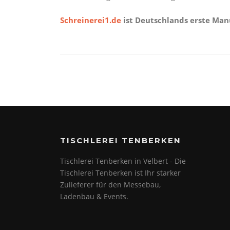
Schreinerei1.de
ist Deutschlands erste Man
TISCHLEREI TENBERKEN
Tischlerei Tenberken in Velbert - Die
Tischlerei Tenberken ist Ihr starker
Zulieferer für den Messebau,
Ladenbau & Events.