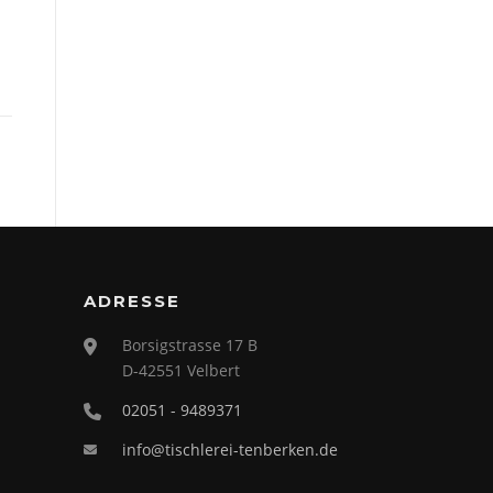
ADRESSE
Borsigstrasse 17 B
D-42551 Velbert
02051 - 9489371
info@tischlerei-tenberken.de