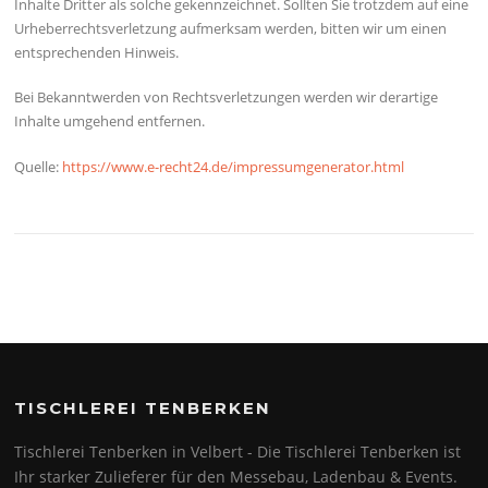
Inhalte Dritter als solche gekennzeichnet. Sollten Sie trotzdem auf eine
Urheberrechtsverletzung aufmerksam werden, bitten wir um einen
entsprechenden Hinweis.
Bei Bekanntwerden von Rechtsverletzungen werden wir derartige
Inhalte umgehend entfernen.
Quelle:
https://www.e-recht24.de/impressumgenerator.html
TISCHLEREI TENBERKEN
Tischlerei Tenberken in Velbert - Die Tischlerei Tenberken ist
Ihr starker Zulieferer für den Messebau, Ladenbau & Events.